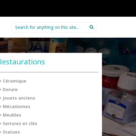
Search
for:
Restaurations
Céramique
Dorure
Jouets anciens
Mécanismes
Meubles
Serrures et clés
Statues