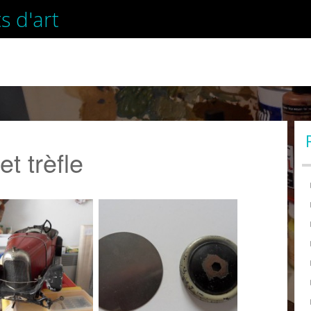
s d'art
t trèfle