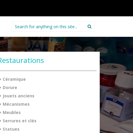
Search
for:
Restaurations
Céramique
Dorure
Jouets anciens
Mécanismes
Meubles
Serrures et clés
Statues